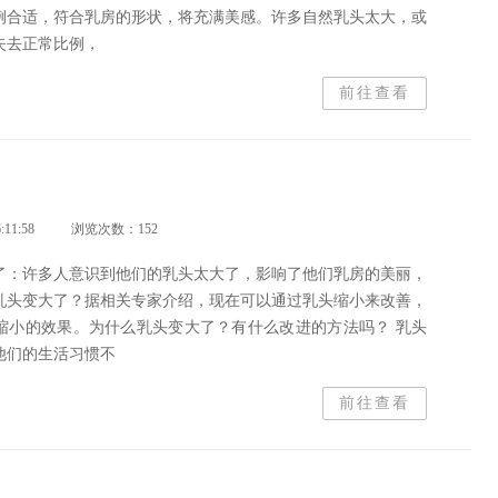
例合适，符合乳房的形状，将充满美感。许多自然乳头太大，或
失去正常比例，
前往查看
11:58
浏览次数：152
了：许多人意识到他们的乳头太大了，影响了他们乳房的美丽，
乳头变大了？据相关专家介绍，现在可以通过乳头缩小来改善，
缩小的效果。为什么乳头变大了？有什么改进的方法吗？ 乳头
他们的生活习惯不
前往查看