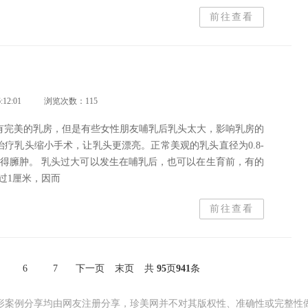
前往查看
12:01
浏览次数：115
有完美的乳房，但是有些女性朋友哺乳后乳头太大，影响乳房的
疗乳头缩小手术，让乳头更漂亮。正常美观的乳头直径为0.8-
显得臃肿。 乳头过大可以发生在哺乳后，也可以在生育前，有的
过1厘米，因而
前往查看
6
7
下一页
末页
共
95
页
941
条
形案例分享均由网友注册分享，珍美网并不对其版权性、准确性或完整性