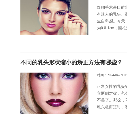
隆胸手术是目前
有迷人的乳头。
生自卑感。今天
为0.8-1cm，
不同的乳头形状缩小的矫正方法有哪些？
时间：2024-04-09 06:
正常女性的乳头
立两侧对称，充
不美了。那么，
乳头粗而短时，