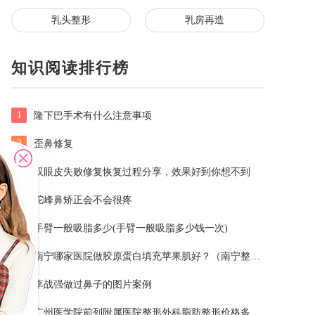
乳头整形
乳房再造
知识阅读排行榜
1
隆下巴手术有什么注意事项
2
歪鼻修复
3
双眼皮失败修复恢复过程分享，效果好到你想不到
4
驼峰鼻矫正会不会很疼
5
手臂一般吸脂多少(手臂一般吸脂多少钱一次)
6
南宁哪家医院做胶原蛋白填充苹果肌好？（南宁整形医院排行榜）
7
李战强做过鼻子的图片案例
8
广州医学院前列附属医院整形外科脂肪整形价格多少？效果怎么样？