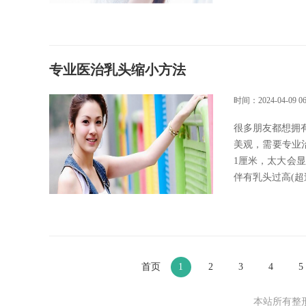
专业医治乳头缩小方法
时间：2024-04-09 06:
很多朋友都想拥
美观，需要专业治
1厘米，太大会
伴有乳头过高(超
首页
1
2
3
4
5
本站所有整