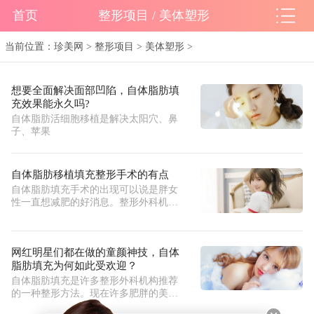
首页
整形项目 / 美体塑形
当前位置：
珍美网
>
整形项目
>
美体塑形
>
想要全面解决面部凹陷，自体脂肪填
充效果能永久吗?
自体脂肪活细胞移植是解决太阳穴、鼻
子、苹果
自体脂肪移植填充整形手术的有点
自体脂肪填充手术的出现可以说是胖女
性一直想减肥的好消息。整形外科机构
通
网红明星们都在做的童颜神技，自体
脂肪填充为何如此受欢迎？
自体脂肪填充是许多整形外科机构推荐
的一种整形方法。现在许多肥胖的美容
寻