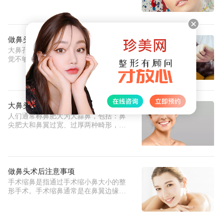
现
做鼻头缩小后遗症
大鼻孔会影响面部的整体和谐，让人感
觉不够精致，精致，所以现在许多医疗
美
大鼻头缩小后遗症
人们通常称鼻肥大为大蒜鼻，包括：鼻
尖肥大和鼻翼过宽、过厚两种畸形，主
要
做鼻头术后注意事项
手术缩鼻是指通过手术缩小鼻大小的整
形手术。手术缩鼻通常是在鼻翼边缘做
一