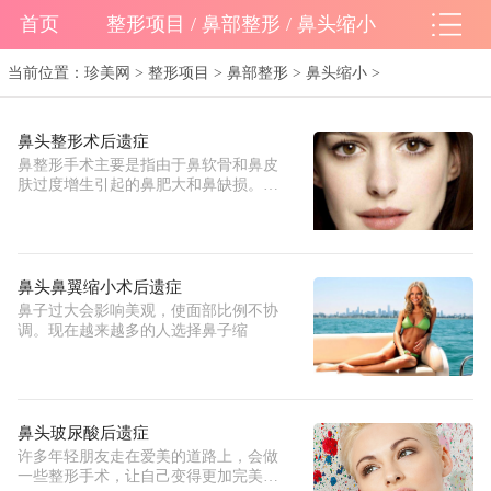
首页
整形项目 / 鼻部整形 / 鼻头缩小
当前位置：
珍美网
>
整形项目
>
鼻部整形
>
鼻头缩小
>
鼻头整形术后遗症
鼻整形手术主要是指由于鼻软骨和鼻皮
肤过度增生引起的鼻肥大和鼻缺损。常
见
鼻头鼻翼缩小术后遗症
鼻子过大会影响美观，使面部比例不协
调。现在越来越多的人选择鼻子缩
鼻头玻尿酸后遗症
许多年轻朋友走在爱美的道路上，会做
一些整形手术，让自己变得更加完美，