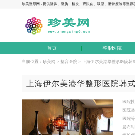
珍美整形网 - 提供隆鼻、隆胸、植发、双眼皮、吸脂、磨骨瘦脸等整容
首页
整形医院
当前位置：
珍美网
>
整容医院
> 上海伊尔美港华整形医院韩
上海伊尔美港华整形医院韩
医院性
医院类
医院等
发布时