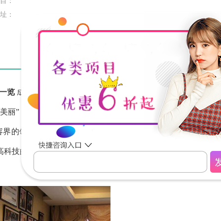
目：
址：
一览
成立14年以来，伊尔美港华始终秉承源自香港，接轨国
的美丽”，云集海内外业界精英、汇聚国际领先技术，并践行国
美容界的领跑者!运用整形美容、激光美容、皮肤美容、注射美
高科技的医学美容手段，提供抗衰年轻化、美肤、美体解决方