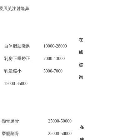
爱贝芙注射隆鼻
在
自体脂肪隆胸
10000-28000
线
乳房下垂矫正
7000-13000
咨
乳晕缩小
5000-7000
询
15000-35000
颧骨磨骨
25000-50000
在
磨腮削骨
25000-50000
线