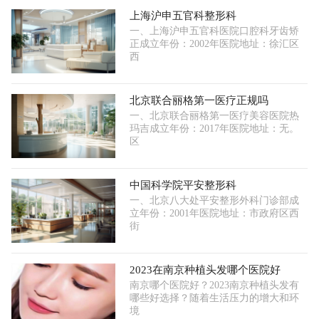
上海沪申五官科整形科
一、上海沪申五官科医院口腔科牙齿矫
正成立年份：2002年医院地址：徐汇区
西
北京联合丽格第一医疗正规吗
一、北京联合丽格第一医疗美容医院热
玛吉成立年份：2017年医院地址：无。
区
中国科学院平安整形科
一、北京八大处平安整形外科门诊部成
立年份：2001年医院地址：市政府区西
街
2023在南京种植头发哪个医院好
南京哪个医院好？2023南京种植头发有
哪些好选择？随着生活压力的增大和环
境