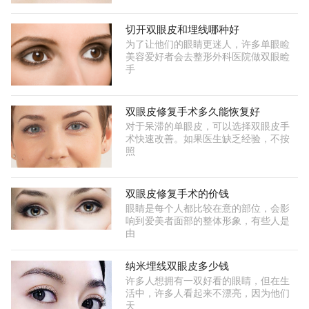
切开双眼皮和埋线哪种好
为了让他们的眼睛更迷人，许多单眼睑
美容爱好者会去整形外科医院做双眼睑
手
双眼皮修复手术多久能恢复好
对于呆滞的单眼皮，可以选择双眼皮手
术快速改善。如果医生缺乏经验，不按
照
双眼皮修复手术的价钱
眼睛是每个人都比较在意的部位，会影
响到爱美者面部的整体形象，有些人是
由
纳米埋线双眼皮多少钱
许多人想拥有一双好看的眼睛，但在生
活中，许多人看起来不漂亮，因为他们
天