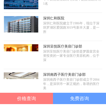
1名
深圳仁和医院
深圳仁和医院建立于1986年，现位于深
圳罗湖区爱国路3019号新丰大厦，是一
所
深圳呈悦医疗美容门诊部
深圳呈悦医疗美容门诊部是梦圆皇宫全
资投资的一家专业医疗美容机构，位于
深
深圳南西子医疗美容门诊部
深圳南西子医疗美容门诊部成立于2004
年，是深圳市一家正规的，靠谱的医疗
美
价格查询
免费咨询
深圳倍生医疗植发