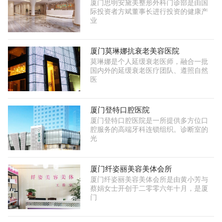
厦门思明安黛美整形外科门诊部是由国
际投资者方斌董事长进行投资的健康产
业
厦门莫琳娜抗衰老美容医院
莫琳娜是个人延缓衰老医师，融合一批
国内外的延缓衰老医疗团队、遵照自然
医
厦门登特口腔医院
厦门登特口腔医院是一所提供多方位口
腔服务的高端牙科连锁组织。诊断室的
光
厦门纤姿丽美容美体会所
厦门纤姿丽美容美体会所是由黄小芳与
蔡娟女士开创于二零零六年十月，是厦
门