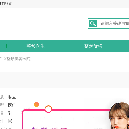
项目咨询！
整形医生
整形价格
美联臣整形美容医院
院
质：
私立
型：
医疗美容门诊部
目：
乳房下垂矫正 自体脂肪隆胸 美白针 电波拉皮
址：
崇安区人民东路301号